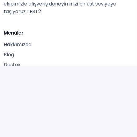
ekibimizle alışveriş deneyiminizi bir üst seviyeye
taşıyoruz.TEST2
Menüler
Hakkımızda
Blog
Destek
Kullanıcı Sözleşmesi
Popüler kategoriler
Hediye Kartları
Oyun Pinleri
Streaming
Uygulama Kodları